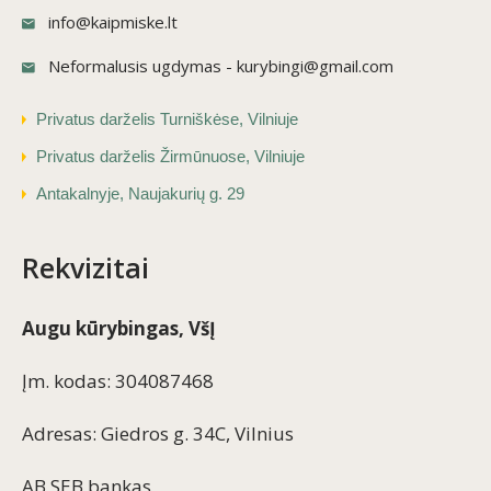
info@kaipmiske.lt
Neformalusis ugdymas - kurybingi@gmail.com
Privatus darželis Turniškėse, Vilniuje
Privatus darželis Žirmūnuose, Vilniuje
Antakalnyje, Naujakurių g. 29
Rekvizitai
Augu kūrybingas, VšĮ
Įm. kodas: 304087468
Adresas: Giedros g. 34C, Vilnius
AB SEB bankas