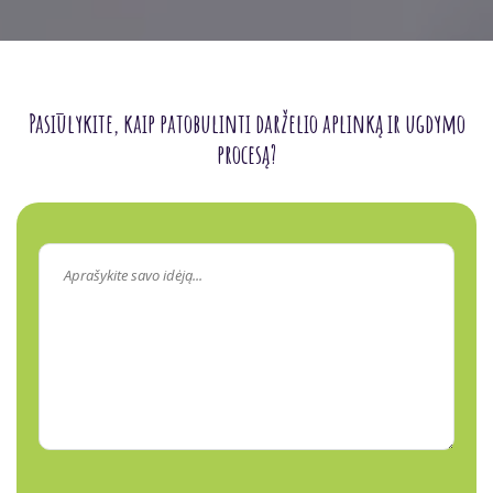
Pasiūlykite, kaip patobulinti darželio aplinką ir ugdymo
procesą?