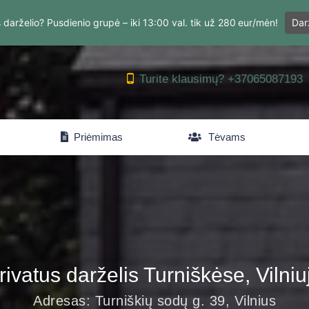
 darželio? Pusdienio grupė – iki 13:00 val. tik už 280 eur/mėn!
Dar
Turite klausimų? +37065087193
‎ ‎ Priėmimas
Tėvams
rivatus darželis Turniškėse, Vilniu
Adresas: Turniškių sodų g. 39, Vilnius