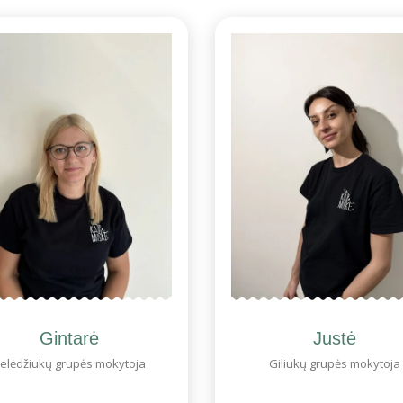
Gintarė
Justė
elėdžiukų grupės mokytoja
Giliukų grupės mokytoja