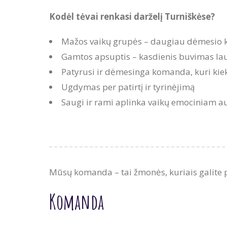
Kodėl tėvai renkasi darželį Turniškėse?
Mažos vaikų grupės – daugiau dėmesio 
Gamtos apsuptis – kasdienis buvimas la
Patyrusi ir dėmesinga komanda, kuri kiek
Ugdymas per patirtį ir tyrinėjimą
Saugi ir rami aplinka vaikų emociniam 
Mūsų komanda – tai žmonės, kuriais galite p
Komanda