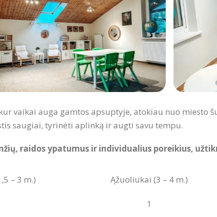
a, kur vaikai auga gamtos apsuptyje, atokiau nuo miesto 
is saugiai, tyrinėti aplinką ir augti savu tempu.
, raidos ypatumus ir individualius poreikius, užtik
1,5 – 3 m.)
Ąžuoliukai (3 – 4 m.)
1
1