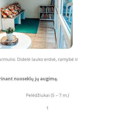
šurmulio. Didelė lauko erdvė, ramybė ir
rinant nuoseklų jų augimą.
Pelėdžiukai (5 – 7 m.)
1