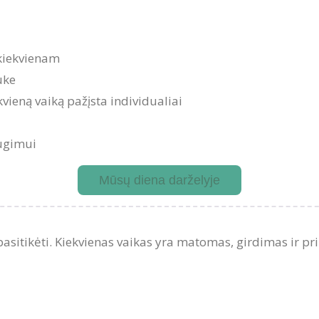
kiekvienam
uke
vieną vaiką pažįsta individualiai
augimui
Mūsų diena darželyje
asitikėti. Kiekvienas vaikas yra matomas, girdimas ir p