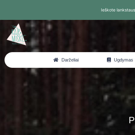
Ieškote lankstaus
Darželiai
Ugdymas
P