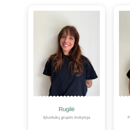
Rugilė
Ąžuoliukų grupės mokytoja
P