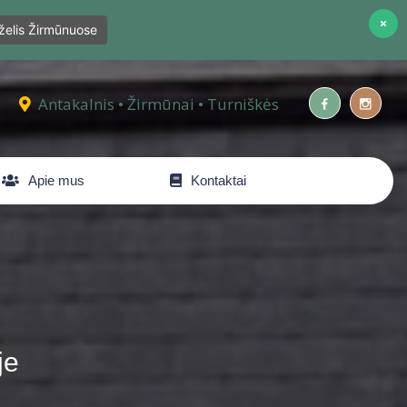
želis Žirmūnuose
Antakalnis • Žirmūnai • Turniškės
Apie mus
Kontaktai
je