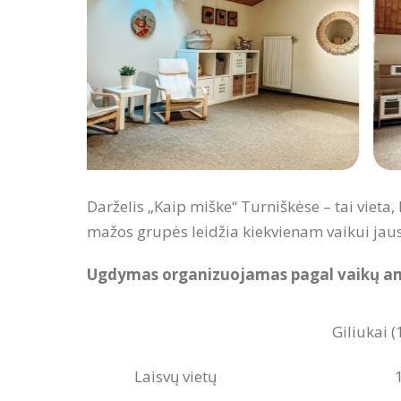
Darželis „Kaip miške“ Turniškėse – tai viet
mažos grupės leidžia kiekvienam vaikui jaust
Ugdymas organizuojamas pagal vaikų amžių
Giliukai (
Laisvų vietų