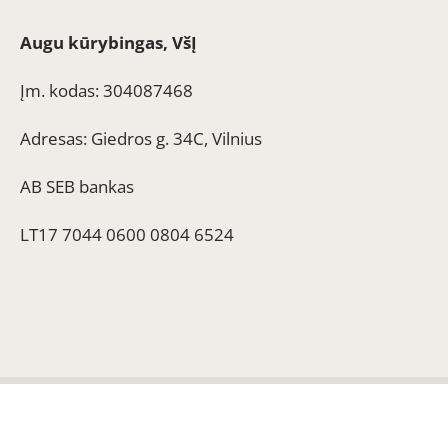
Augu kūrybingas, VšĮ
Įm. kodas: 304087468
Adresas: Giedros g. 34C, Vilnius
AB SEB bankas
LT17 7044 0600 0804 6524
© 2022 Kaipmiske.lt. Visos teisės saugomos.